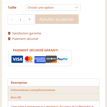
Taille
quantité
Ajouter au panier
de
Robe
Yelena
Satisfaction garantie
Paiement sécurisé
PAIEMENT SÉCURISÉ GARANTI
Description
Informations complémentaires
Avis (0)
Une robe lumineuse qui respire la douceur et la féminité ☀️