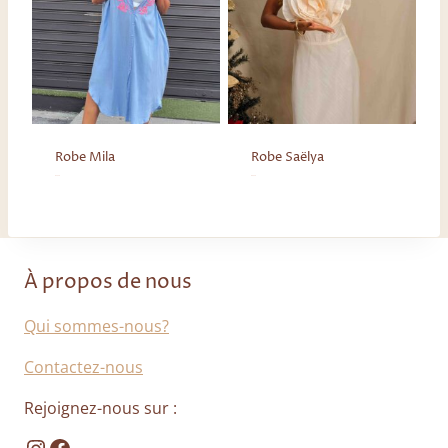
Robe Mila
Robe Saëlya
85,00
€
89,50
€
À propos de nous
Qui sommes-nous?
Contactez-nous
Rejoignez-nous sur :
Instagram
Facebook