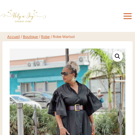
Aller
au
contenu
Accueil
/
Boutique
/
Robe
/
Robe Marisol