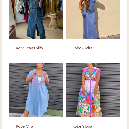
Robe Jeans oldy
Robe Amira
85,00
€
78,75
€
31,50
€
Le prix initial était : 78,75 €.
Le prix actuel est : 31,50 €.
Robe Mila
Robe Ylona