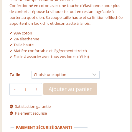
Confectionné en coton avec une touche d’élasthanne pour plus
de confort, il épouse la silhouette tout en restant agréable à
porter au quotidien. Sa coupe taille haute et sa finition effilochée
apportent un look chic et décontracté à la fois.
✔ 98% coton
✔ 2% élasthanne
✔ Taille haute
✔ Matière confortable et légèrement stretch
✔ Facile à associer avec tous vos looks d’été ☀️
Taille
quantité
Ajouter au panier
de
Short
Naïa
Satisfaction garantie
Paiement sécurisé
PAIEMENT SÉCURISÉ GARANTI