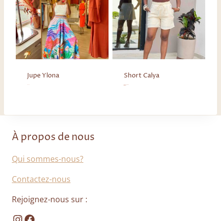
Jupe Ylona
Short Calya
69,50
€
35,00
€
25,00
€
Le prix initial était : 35,00 €.
Le prix actuel est : 25,00 €.
À propos de nous
Qui sommes-nous?
Contactez-nous
Rejoignez-nous sur :
Instagram
Facebook