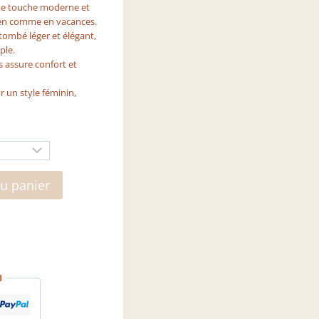
ne touche moderne et
dien comme en vacances.
ombé léger et élégant,
ple.
s assure confort et
r un style féminin,
au panier
I