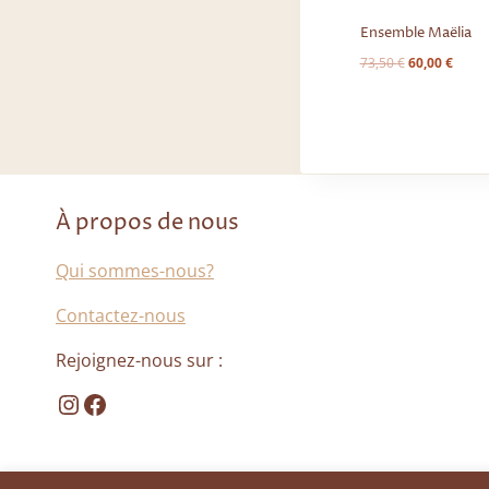
Ensemble Maëlia
Le
Le
73,50
€
60,00
€
prix
prix
initial
actuel
était :
est :
73,50 €.
60,00 
À propos de nous
Qui sommes-nous?
Contactez-nous
Rejoignez-nous sur :
Instagram
Facebook