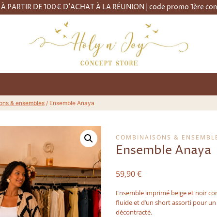
À PARTIR DE 100€ D'ACHAT À LA RÉUNION | code promo 1ère 
ons & ensembles
/
Ensemble Anaya
COMBINAISONS & ENSEMBL
Ensemble Anaya
59,90
€
Ensemble imprimé beige et noir c
fluide et d’un short assorti pour un l
décontracté.