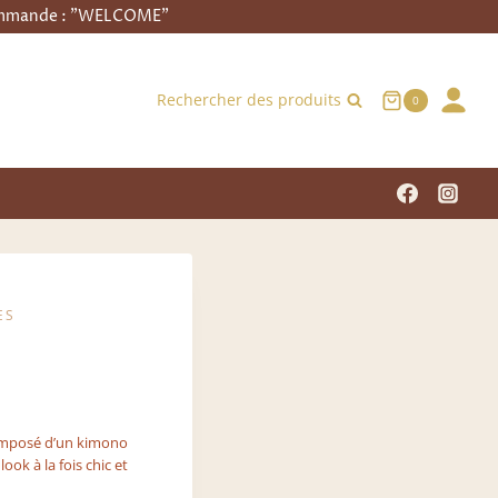
commande : "WELCOME"
Rechercher des produits
0
ES
omposé d’un kimono
ook à la fois chic et