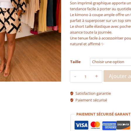
Son imprimé graphique apporte u
tendance facile à porter au quoti
Le kimono à coupe ample offre un t
parfait à superposer sur un top sim
Le short taille élastique avec poche
aisance toute la journée.
Une tenue facile à accessoiriser pou
naturel et affirmé ✨
Taille
quantité
Ajouter 
de
Ensemble
Anaya
Satisfaction garantie
Paiement sécurisé
PAIEMENT SÉCURISÉ GARANT