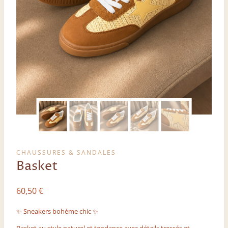
CHAUSSURES & SANDALES
Basket
60,50
€
✨ Sneakers bohème chic ✨
Basket au style naturel et tendance avec détails tressés et